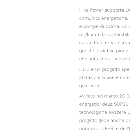
Hive Power supporta l'A
comunità energetiche, o
e pompe di calore. La 
migliorare la sostenibil
capacità di creare comu
queste iniziative pionie
che sottolinea l'eccezi
Il LIC è un progetto sp
abitazioni vicine e 5 im
quartiere.
Avviato nel marzo 2019,
energetici della SUPSI, l
tecnologiche svizzere O
progetto gode anche del
rinnovabili (FER) e del