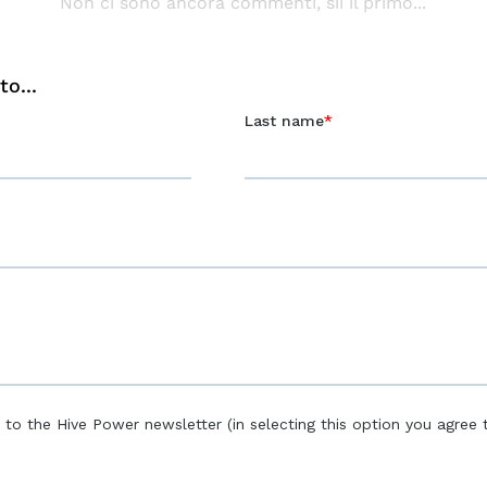
Non ci sono ancora commenti, sii il primo...
o...