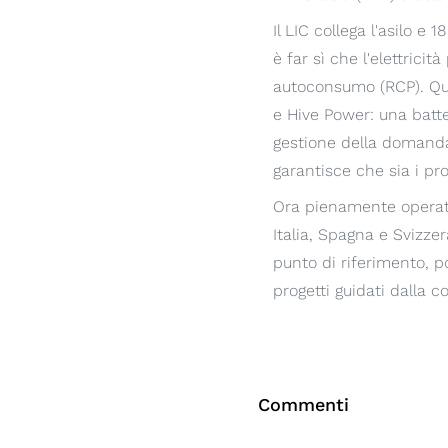
Il LIC collega l'asilo e
è far sì che l'elettric
autoconsumo (RCP). Ques
e Hive Power: una batt
gestione della domanda e
garantisce che sia i p
Ora pienamente operati
Italia, Spagna e Svizz
punto di riferimento, p
progetti guidati dalla c
Commenti