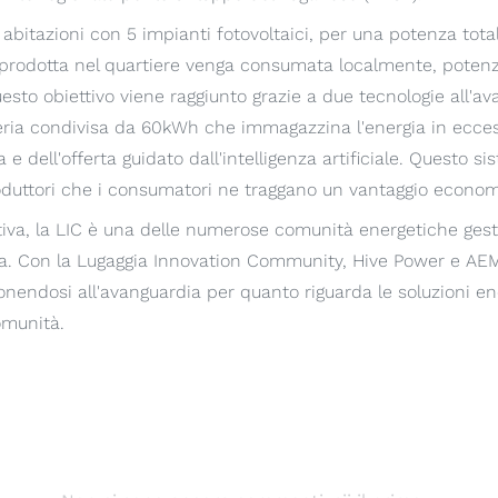
 18 abitazioni con 5 impianti fotovoltaici, per una potenza tota
ità prodotta nel quartiere venga consumata localmente, potenz
to obiettivo viene raggiunto grazie a due tecnologie all'av
eria condivisa da 60kWh che immagazzina l'energia in ecce
 dell'offerta guidato dall'intelligenza artificiale. Questo si
roduttori che i consumatori ne traggano un vantaggio econom
va, la LIC è una delle numerose comunità energetiche gest
era. Con la Lugaggia Innovation Community, Hive Power e AEM
onendosi all'avanguardia per quanto riguarda le soluzioni ene
omunità.