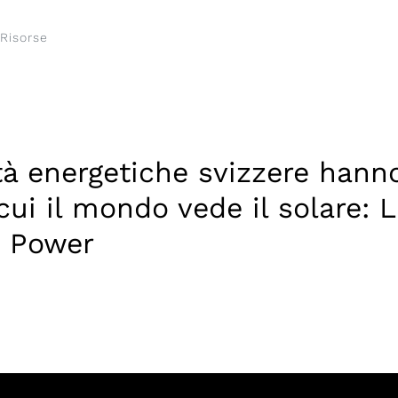
Risorse
à energetiche svizzere hann
cui il mondo vede il solare: L
e Power