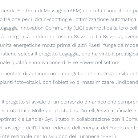
zienda Elettrica di Massagno (AEM) con tutti i suoi clienti p
ltre che per il drain-spotting e l'ottimizzazione automatica 
Lugaggia Innovation Community (LIC) esemplifica la loro col
ità energetica e ridurre i costi in Svizzera. La Svizzera, avend
nità energetiche molto prima di altri Paesi, funge da model
ristiche spicca il progetto Lugaggia, che ha vinto il prestigi
onale qualità e innovazione di Hive Power nel settore.
erimentale di autoconsumo energetico che collega l'asilo di 
pianti fotovoltaici, con l'obiettivo di massimizzare l'indipe
 il progetto si avvale di un consorzio dinamico che compren
'Istituto Dalle Molle per gli studi sull'intelligenza artificiale 
ptimatik e Landis+Gyr, il tutto in collaborazione con il Comu
 sostegno dell'Ufficio federale dell'energia, del Fondo cant
l'Ente regionale per lo sviluppo del Luganese (ERSL).