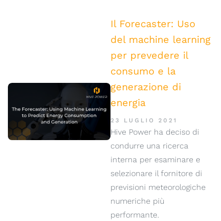
Il Forecaster: Uso
del machine learning
per prevedere il
consumo e la
generazione di
energia
23 LUGLIO 2021
Hive Power ha deciso di
condurre una ricerca
interna per esaminare e
selezionare il fornitore di
previsioni meteorologiche
numeriche più
performante.