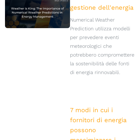
gestione dell'energia
Numerical Weather
Prediction utilizza modelli
per prevedere eventi
meteorologici che
potrebbero compromettere
la sostenibilità delle fonti
di energia rinnovabili.
7 modi in cui i
fornitori di energia
possono