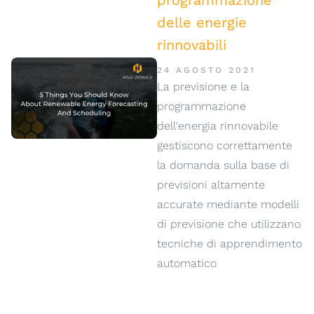
programmazione
delle energie
rinnovabili
24 AGOSTO 2021
La previsione e la
programmazione
dell'energia rinnovabile
gestiscono correttamente
la domanda sulla base di
previsioni altamente
accurate mediante modelli
di previsione che utilizzano
tecniche di apprendimento
automatico