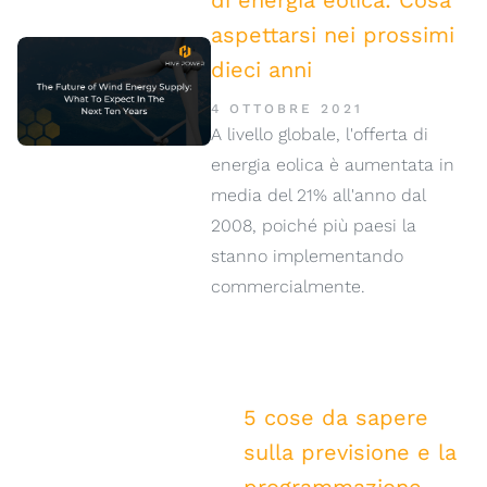
di energia eolica: Cosa
aspettarsi nei prossimi
dieci anni
4 OTTOBRE 2021
A livello globale, l'offerta di
energia eolica è aumentata in
media del 21% all'anno dal
2008, poiché più paesi la
stanno implementando
commercialmente.
5 cose da sapere
sulla previsione e la