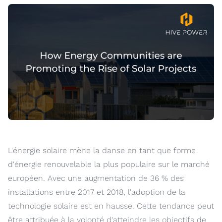
L'énergie solaire mène la danse en tant que forme
d'énergie renouvelable la plus populaire sur le marché
européen. Avec une augmentation de 36 % des
installations entre 2017 et 2018, l'adoption de la
technologie solaire est en hausse. Cette tendance peut
être attribuée à la volonté d'atteindre les objectifs de