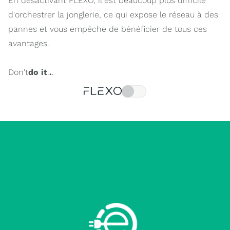
En désactivant FLEXO, il est beaucoup plus difficile
d'orchestrer la jonglerie, ce qui expose le réseau à des
pannes et vous empêche de bénéficier de tous ces
avantages.
‍Don't
do it
.
.
.
FLEXO