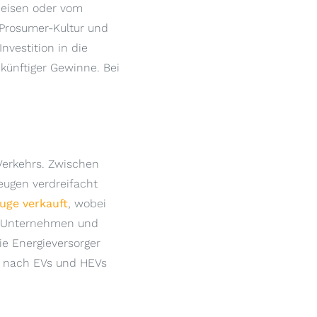
peisen oder vom
Prosumer-Kultur und
nvestition in die
künftiger Gewinne. Bei
 Verkehrs. Zwischen
eugen verdreifacht
uge verkauft
, wobei
le Unternehmen und
ie Energieversorger
ge nach EVs und HEVs