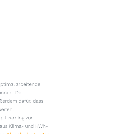
 optimal arbeitende
önnen. Die
ßerdem dafür, dass
eiten.
ep Learning zur
e aus Klima- und KWh-