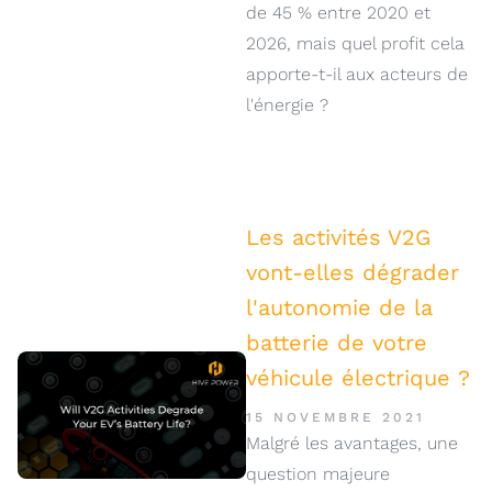
de 45 % entre 2020 et
2026, mais quel profit cela
apporte-t-il aux acteurs de
l'énergie ?
Les activités V2G
vont-elles dégrader
l'autonomie de la
batterie de votre
véhicule électrique ?
15 NOVEMBRE 2021
Malgré les avantages, une
question majeure