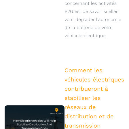
concernant les activités
V2G est de savoir si elles
vont dégrader l'autonomie
de la batterie de votre
véhicule électrique.
Comment les
véhicules électriques
contribueront à
stabiliser les
réseaux de
distribution et de
transmission