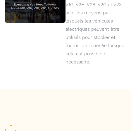
V1G, V2H, V2B, V2G et V2X
sont les moyens par
lesquels les véhicules
électriques peuvent être
utilisés pour stocker et
fournir de l'énergie lorsque
cela est possible et
nécessaire.