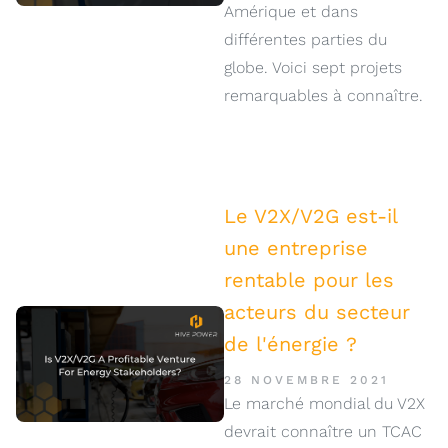
Amérique et dans
différentes parties du
globe. Voici sept projets
remarquables à connaître.
Le V2X/V2G est-il
une entreprise
rentable pour les
acteurs du secteur
de l'énergie ?
28 NOVEMBRE 2021
Le marché mondial du V2X
devrait connaître un TCAC