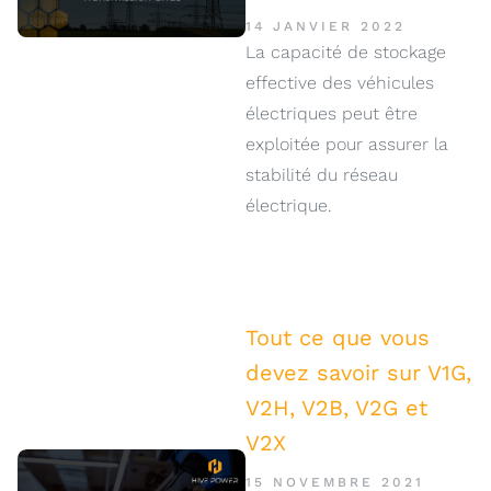
14 JANVIER 2022
La capacité de stockage
effective des véhicules
électriques peut être
exploitée pour assurer la
stabilité du réseau
électrique.
Tout ce que vous
devez savoir sur V1G,
V2H, V2B, V2G et
V2X
15 NOVEMBRE 2021