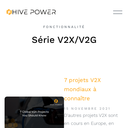
FONCTIONNALITÉ
Série V2X/V2G
7 projets V2X
mondiaux à
connaître
15 NOVEMBRE 2021
D'autres projets V2X sont
en cours en Europe, en