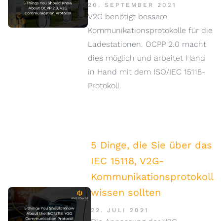
20. SEPTEMBER 2021
V2G benötigt bessere
Kommunikationsprotokolle für die
Ladestationen. OCPP 2.0 macht
dies möglich und arbeitet Hand
in Hand mit dem ISO/IEC 15118-
Protokoll.
5 Dinge, die Sie über das
IEC 15118, V2G-
Kommunikationsprotokoll
wissen sollten
22. JULI 2021