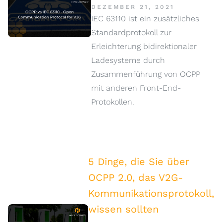
DEZEMBER 21, 2021
IEC 63110 ist ein zusätzliches
Standardprotokoll zur
Erleichterung bidirektionaler
Ladesysteme durch
Zusammenführung von OCPP
mit anderen Front-End-
Protokollen.
5 Dinge, die Sie über
OCPP 2.0, das V2G-
Kommunikationsprotokoll,
wissen sollten