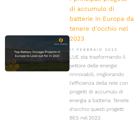
di accumulo di
batterie in Europa da
tenere d'occhio nel
2023
11 FEBBRAIO 2022
L'UE sta trasformando il
settore delle energie
rinnovabili, migliorando
l'efficienza della rete con
progetti di accumulo di
energia a batteria. Tenete
d'occhio questi progetti
BES nel 2023.