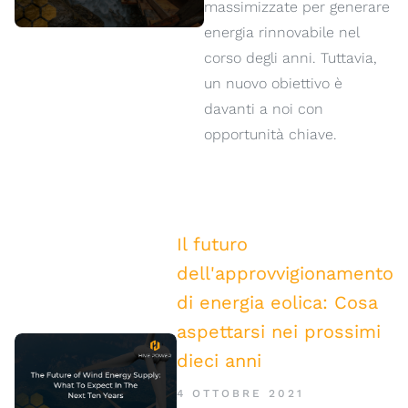
massimizzate per generare
energia rinnovabile nel
corso degli anni. Tuttavia,
un nuovo obiettivo è
davanti a noi con
opportunità chiave.
Il futuro
dell'approvvigionamento
di energia eolica: Cosa
aspettarsi nei prossimi
dieci anni
4 OTTOBRE 2021