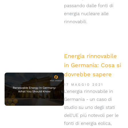
passando dalle fonti di
energia nucleare alle
rinnovabili.
Energia rinnovabile
in Germania: Cosa si
dovrebbe sapere
17 MAGGIO 2021
L'energia rinnovabile in
Germania - un caso di
studio su uno degli stati
dell'UE più notevoli per le
fonti di energia eolica,