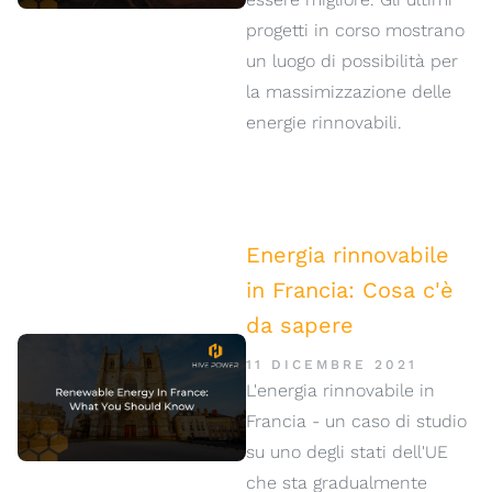
progetti in corso mostrano
un luogo di possibilità per
la massimizzazione delle
energie rinnovabili.
Energia rinnovabile
in Francia: Cosa c'è
da sapere
11 DICEMBRE 2021
L'energia rinnovabile in
Francia - un caso di studio
su uno degli stati dell'UE
che sta gradualmente