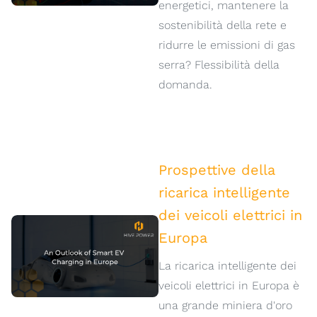
energetici, mantenere la
sostenibilità della rete e
ridurre le emissioni di gas
serra? Flessibilità della
domanda.
Prospettive della
ricarica intelligente
dei veicoli elettrici in
Europa
La ricarica intelligente dei
veicoli elettrici in Europa è
una grande miniera d'oro