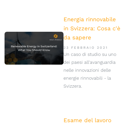
Energia rinnovabile
in Svizzera: Cosa c'è
da sapere
23 FEBBRAIO 2021
Un caso di studio su uno
dei paesi all'avanguardia
nelle innovazioni delle
energie rinnovabili - la
Svizzera.
Esame del lavoro