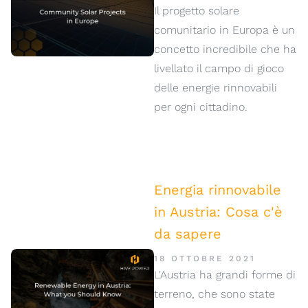
Il progetto solare
comunitario in Europa è un
concetto incredibile che ha
livellato il campo di gioco
delle energie rinnovabili
per ogni cittadino.
Energia rinnovabile
in Austria: Cosa c'è
da sapere
18 OTTOBRE 2021
L'Austria ha grandi forme di
terreno, che sono state