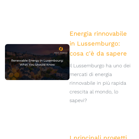
Energia rinnovabile
in Lussemburgo:
cosa c'è da sapere
Il Lussemburgo ha uno dei
mercati di energia
rinnovabile in più rapida
crescita al mondo, lo
sapevi?
I principali progetti