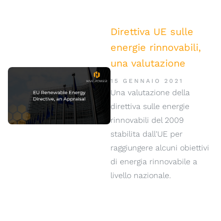
Direttiva UE sulle
energie rinnovabili,
una valutazione
15 GENNAIO 2021
Una valutazione della
direttiva sulle energie
rinnovabili del 2009
stabilita dall'UE per
raggiungere alcuni obiettivi
di energia rinnovabile a
livello nazionale.