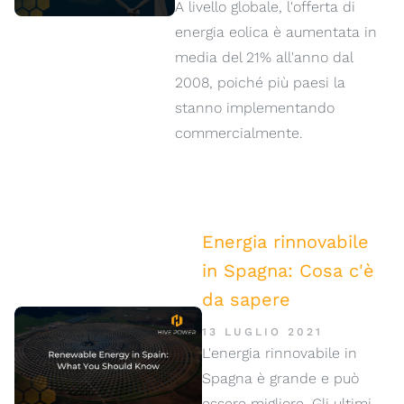
A livello globale, l'offerta di
energia eolica è aumentata in
media del 21% all'anno dal
2008, poiché più paesi la
stanno implementando
commercialmente.
Energia rinnovabile
in Spagna: Cosa c'è
da sapere
13 LUGLIO 2021
L'energia rinnovabile in
Spagna è grande e può
essere migliore. Gli ultimi