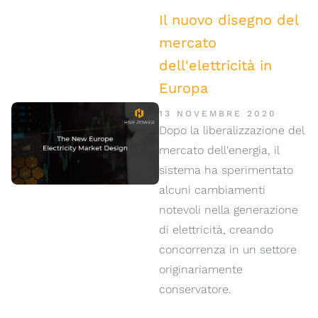
Il nuovo disegno del
mercato
dell'elettricità in
Europa
13 NOVEMBRE 2020
Dopo la liberalizzazione del
mercato dell'energia, il
sistema ha sperimentato
alcuni cambiamenti
notevoli nella generazione
di elettricità, creando
concorrenza in un settore
originariamente
conservatore.