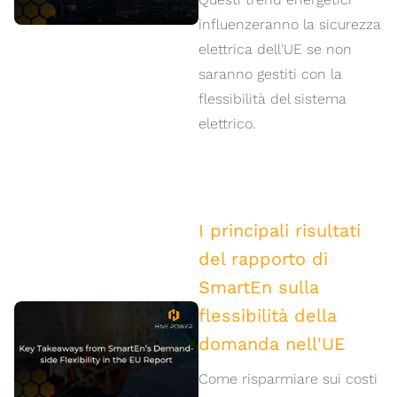
influenzeranno la sicurezza
elettrica dell'UE se non
saranno gestiti con la
flessibilità del sistema
elettrico.
I principali risultati
del rapporto di
SmartEn sulla
flessibilità della
domanda nell'UE
Come risparmiare sui costi