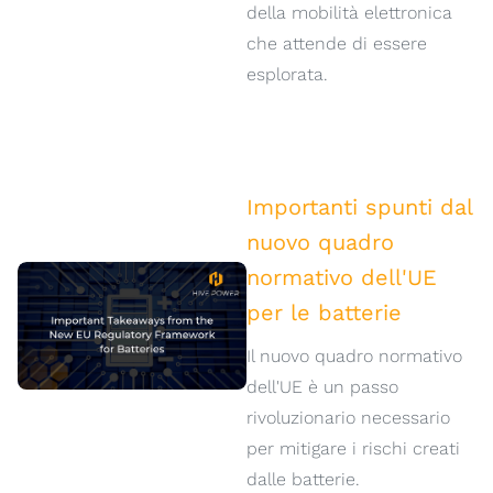
della mobilità elettronica
che attende di essere
esplorata.
Importanti spunti dal
nuovo quadro
normativo dell'UE
per le batterie
Il nuovo quadro normativo
dell'UE è un passo
rivoluzionario necessario
per mitigare i rischi creati
dalle batterie.