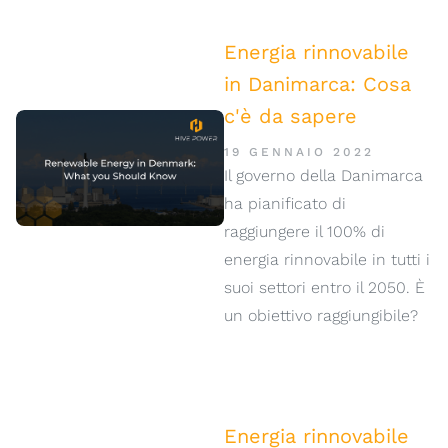
Energia rinnovabile
in Danimarca: Cosa
c'è da sapere
19 GENNAIO 2022
Il governo della Danimarca
ha pianificato di
raggiungere il 100% di
energia rinnovabile in tutti i
suoi settori entro il 2050. È
un obiettivo raggiungibile?
Energia rinnovabile