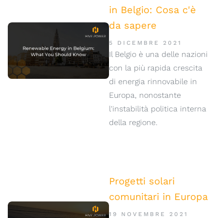
in Belgio: Cosa c'è
da sapere
5 DICEMBRE 2021
Il Belgio è una delle nazioni
con la più rapida crescita
di energia rinnovabile in
Europa, nonostante
l'instabilità politica interna
della regione.
Progetti solari
comunitari in Europa
19 NOVEMBRE 2021