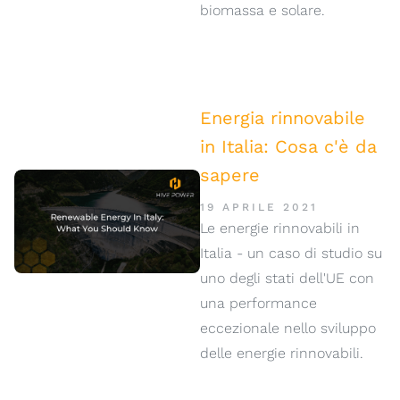
biomassa e solare.
Energia rinnovabile
in Italia: Cosa c'è da
sapere
19 APRILE 2021
Le energie rinnovabili in
Italia - un caso di studio su
uno degli stati dell'UE con
una performance
eccezionale nello sviluppo
delle energie rinnovabili.