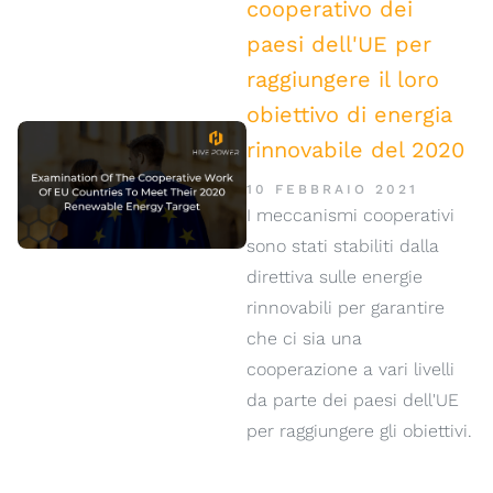
cooperativo dei
paesi dell'UE per
raggiungere il loro
obiettivo di energia
rinnovabile del 2020
10 FEBBRAIO 2021
I meccanismi cooperativi
sono stati stabiliti dalla
direttiva sulle energie
rinnovabili per garantire
che ci sia una
cooperazione a vari livelli
da parte dei paesi dell'UE
per raggiungere gli obiettivi.