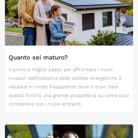
Quanto sei maturo?
Il primo e miglior passo per affrontare i nuovi
invasori dell'industria delle utilities energetiche è
valutare in modo trasparente dove ti trovi. Fare
questo fornirà una grande prospettiva su come puoi
competere con i nuovi entranti.